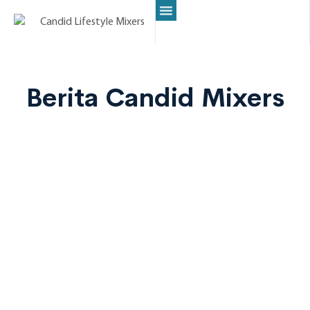
Mixers Kami
Resep Minuman
Tentang Kami
Kontak Kami
Berita Candid Mixers