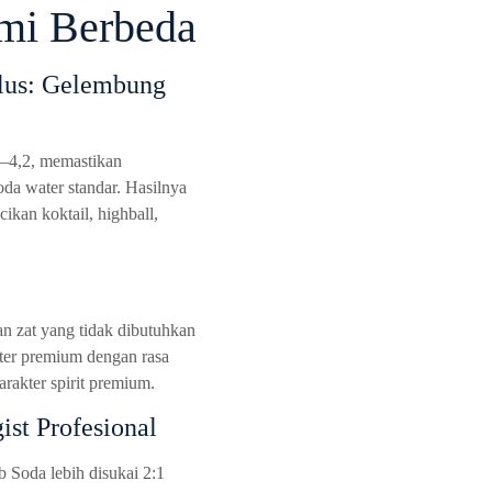
mi Berbeda
alus: Gelembung
8–4,2, memastikan
da water standar. Hasilnya
ikan koktail, highball,
an zat yang tidak dibutuhkan
ter premium dengan rasa
arakter spirit premium.
ist Profesional
 Soda lebih disukai 2:1